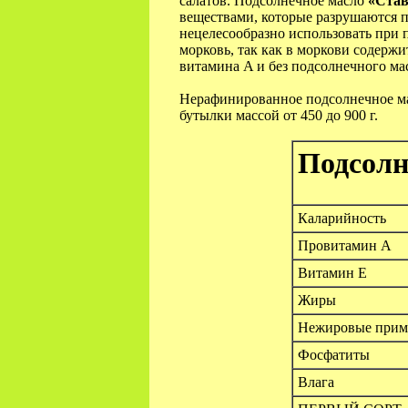
салатов. Подсолнечное масло
«Став
веществами, которые разрушаются п
нецелесообразно использовать при 
морковь, так как в моркови содерж
витамина A и без подсолнечного мас
Нерафинированное подсолнечное м
бутылки массой от 450 до 900 г.
Подсолн
Каларийность
Провитамин A
Витамин E
Жиры
Нежировые прим
Фосфатиты
Влага